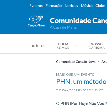
Eventos
Formação
Notícias
Música
Clube
Comunidade Can
A Casa de Maria
QUEM
NOSSO
INÍCIO
SOMOS
CARISMA
Comunidade Canção Nova
Art
MAIS QUE UM EVENTO
PHN: um método d
TUESDAY, 7
DE
JULY
DE
2026, 23H07
O
PHN (Por Hoje Não Vou M