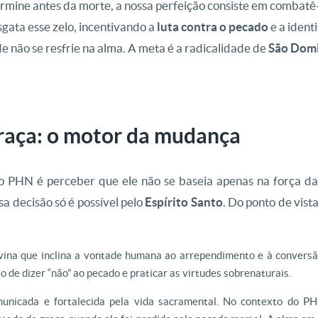
ermine antes da morte, a nossa perfeição consiste em combatê
gata esse zelo, incentivando a
luta contra o
pecado
e a ident
e não se resfrie na alma. A meta é a radicalidade de
São Domi
raça: o motor da mudança
o PHN é perceber que ele não se baseia apenas na força d
a decisão só é possível pelo
Espírito Santo
. Do ponto de vist
:
vina que inclina a vontade humana ao arrependimento e à conversão
o de dizer “não” ao pecado e praticar as virtudes sobrenaturais.
nicada e fortalecida pela vida sacramental. No contexto do PH