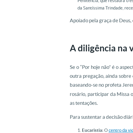
Penitência, que restaura o e
da Santíssima Trindade, rece
Apoiado pela graça de Deus, 
A diligência na 
Se o “Por hoje não” é o aspe
outra pregação, ainda sobre
baseando-se no profeta Jere
rosário, participar da Missa 
as tentações.
Para sustentar a decisão diári
Eucaristia:
O
centro da vi