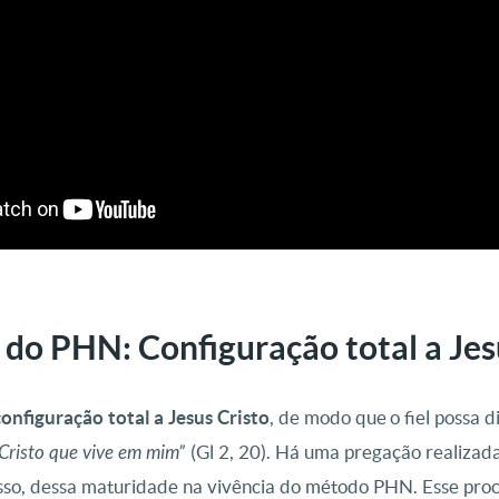
 do PHN: Configuração total a Jes
configuração total a Jesus Cristo
, de modo que o fiel possa 
 Cristo que vive em mim”
(Gl 2, 20). Há uma pregação realiza
sso, dessa maturidade na vivência do método PHN. Esse proc