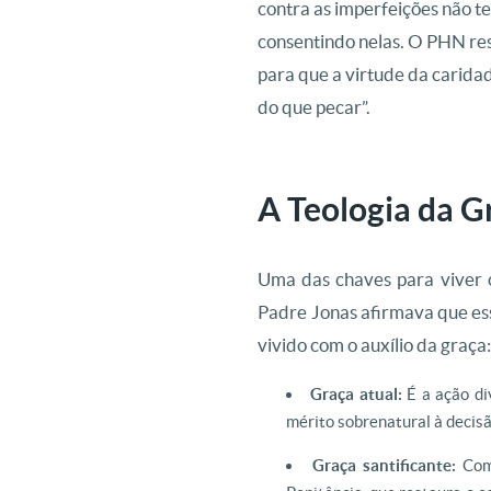
contra as imperfeições não t
consentindo nelas. O PHN res
para que a virtude da caridad
do que pecar”.
A Teologia da G
Uma das chaves para viver 
Padre Jonas afirmava que ess
vivido com o auxílio da graça
Graça atual:
É a ação di
mérito sobrenatural à decisã
Graça santificante:
Comu