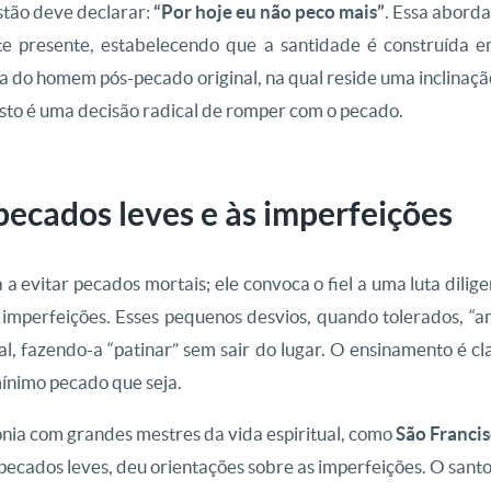
istão deve declarar:
“Por hoje eu não peco mais”
. Essa abord
 presente, estabelecendo que a santidade é construída em 
 do homem pós-pecado original, na qual reside uma inclinação 
osto é uma decisão radical de romper com o pecado.
ecados leves e às imperfeições
 a evitar pecados mortais; ele convoca o fiel a uma luta dilig
imperfeições. Esses pequenos desvios, quando tolerados, 
ual, fazendo-a “patinar” sem sair do lugar. O ensinamento é c
mínimo pecado que seja.
tonia com grandes mestres da vida espiritual, como
São Francis
pecados leves, deu orientações sobre as imperfeições.
O santo