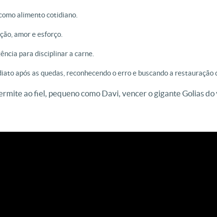
como alimento cotidiano.
ão, amor e esforço.
ência para disciplinar a carne.
iato após as quedas, reconhecendo o erro e buscando a restauração 
rmite ao fiel, pequeno como Davi, vencer o gigante Golias do 