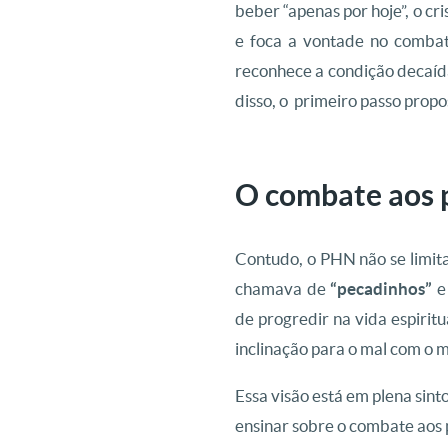
beber “apenas por hoje”, o cr
e foca a vontade no combate
reconhece a condição decaída
disso, o primeiro passo prop
O combate aos p
Contudo, o PHN não se limita
chamava de
“pecadinhos”
e 
de progredir na vida espirit
inclinação para o mal com o 
Essa visão está em plena sin
ensinar sobre o combate aos 