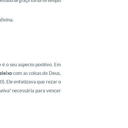
 estado de graça torna-se templo
divina.
 é o seu aspecto positivo. Em
sleixo
com as coisas de Deus,
10). Ele enfatizava que rezar o
“seiva” necessária para vencer