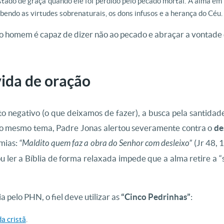
stado de graça quando ele foi perdido pelo pecado mortal. A alma em
bendo as virtudes sobrenaturais, os dons infusos e a herança do Céu.
o homem é capaz de dizer não ao pecado e abraçar a vontade 
vida de oração
cto negativo (o que deixamos de fazer), a busca pela santidade
 o mesmo tema, Padre Jonas alertou severamente contra o
de
mias:
“Maldito quem faz a obra do Senhor com desleixo”
(Jr 48, 
ou ler a Bíblia de forma relaxada impede que a alma retire a 
a pelo PHN, o fiel deve utilizar as
“Cinco Pedrinhas”
:
da cristã
.