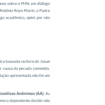
Jonas sobre o PHN, em diálogo
 Antônio Royo Marín, o Padre
igo acadêmico, optei por não
ca baseada no livro de Josué
or causa do pecado cometido.
olução apresentada não foi um
lcoólicos Anônimos (AA)
. As
como o dependente decide não