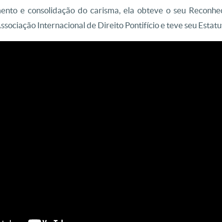
to e consolidação do carisma, ela obteve o seu Reconheci
sociação Internacional de Direito Pontifício e teve seu Estat