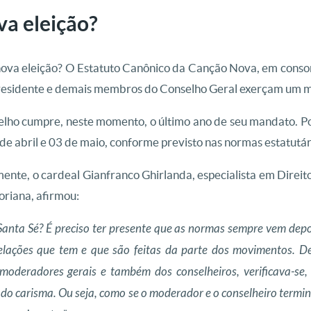
a eleição?
nova eleição? O Estatuto Canônico da Canção Nova, em cons
 presidente e demais membros do Conselho Geral exerçam um m
elho cumpre, neste momento, o último ano de seu mandato. Po
 de abril e 03 de maio, conforme previsto nas normas estatutár
mente, o cardeal Gianfranco Ghirlanda, especialista em Direit
oriana, afirmou:
Santa Sé? É preciso ter presente que as normas sempre vem depoi
lações que tem e que são feitas da parte dos movimentos. De
deradores gerais e também dos conselheiros, verificava-se,
do carisma. Ou seja, como se o moderador e o conselheiro termi