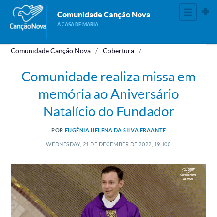
Comunidade Canção Nova
A CASA DE MARIA
Comunidade Canção Nova
Cobertura
Comunidade realiza missa em
memória ao Aniversário
Natalício do Fundador
POR
EUGÊNIA HELENA DA SILVA FRAANTE
WEDNESDAY, 21
DE
DECEMBER
DE
2022, 19H00