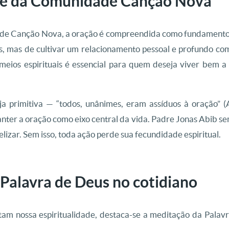
ade da Comunidade Canção Nova
de Canção Nova, a oração é compreendida como fundamento d
es, mas de cultivar um relacionamento pessoal e profundo c
 meios espirituais é essencial para quem deseja viver bem
eja primitiva — “todos, unânimes, eram assíduos à oração”
er a oração como eixo central da vida. Padre Jonas Abib se
lizar. Sem isso, toda ação perde sua fecundidade espiritual.
Palavra de Deus no cotidiano
ntam nossa espiritualidade, destaca-se a meditação da Palav