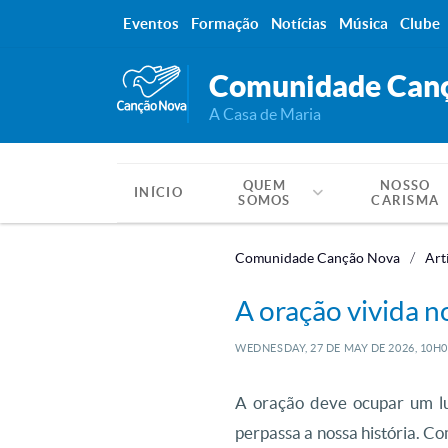
Eventos
Formação
Notícias
Música
Clube
Comunidade Can
A Casa de Maria
QUEM
NOSSO
INÍCIO
SOMOS
CARISMA
Comunidade Canção Nova
Art
A oração vivida 
WEDNESDAY, 27
DE
MAY
DE
2026, 10H
A oração deve ocupar um lu
perpassa a nossa história. C