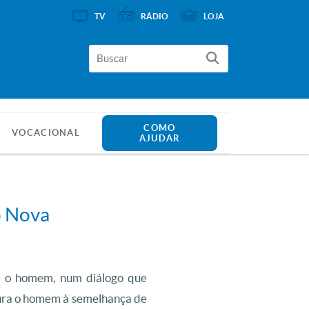
TV
RÁDIO
LOJA
COMO
VOCACIONAL
AJUDAR
o Nova
 e o homem, num diálogo que
taura o homem à semelhança de