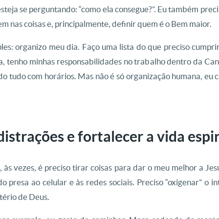
 esteja se perguntando: “como ela consegue?”. Eu também preci
em nas coisas e, principalmente, definir quem é o Bem maior.
ples: organizo meu dia. Faço uma lista do que preciso cumprir.
 tenho minhas responsabilidades no trabalho dentro da Can
indo tudo com horários. Mas não é só organização humana, eu 
istrações e fortalecer a vida espir
s vezes, é preciso tirar coisas para dar o meu melhor a Je
 presa ao celular e às redes sociais. Preciso “oxigenar” o int
tério de Deus.