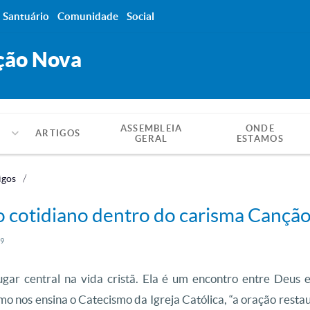
Santuário
Comunidade
Social
ção Nova
ASSEMBLEIA
ONDE
ARTIGOS
GERAL
ESTAMOS
igos
no cotidiano dentro do carisma Cançã
09
gar central na vida cristã. Ela é um encontro entre Deus
omo nos ensina o Catecismo da Igreja Católica, “a oração res